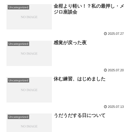
金柑より軽い！？私の最押し・メ
Uncategorized
ジロ座談会
2025.07.27
感覚が戻った夜
Uncategorized
2025.07.20
休む練習、はじめました
Uncategorized
2025.07.13
うだうだする日について
Uncategorized